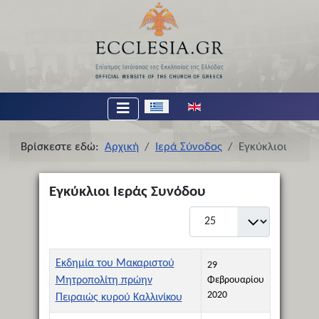
Επιλέξτε τη γλώσσα σας
Βρίσκεστε εδώ:
Αρχική
Ιερά Σύνοδος
Εγκύκλιοι
Εγκύκλιοι Ιεράς Συνόδου
Εμφάνιση #
Τίτλος
Ημερομηνία Δημιουργίας
Εκδημία του Μακαριστού
29
Μητροπολίτη πρώην
Φεβρουαρίου
2020
Πειραιώς κυρού Καλλινίκου