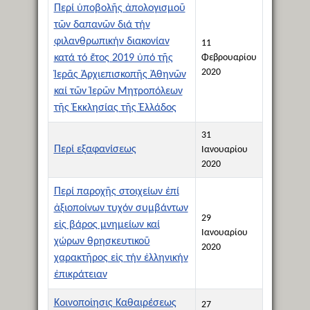
Περί ὑποβολῆς ἀπολογισμοῦ
τῶν δαπανῶν διά τήν
φιλανθρωπικήν διακονίαν
11
κατά τό ἔτος 2019 ὑπό τῆς
Φεβρουαρίου
2020
Ἱερᾶς Ἀρχιεπισκοπῆς Ἀθηνῶν
καί τῶν Ἱερῶν Μητροπόλεων
τῆς Ἐκκλησίας τῆς Ἑλλάδος
31
Περί εξαφανίσεως
Ιανουαρίου
2020
Περί παροχῆς στοιχείων ἐπί
ἀξιοποίνων τυχόν συμβάντων
29
εἰς βάρος μνημείων καί
Ιανουαρίου
χώρων θρησκευτικοῦ
2020
χαρακτῆρος εἰς τήν ἑλληνικήν
ἐπικράτειαν
Κοινοποίησις Καθαιρέσεως
27