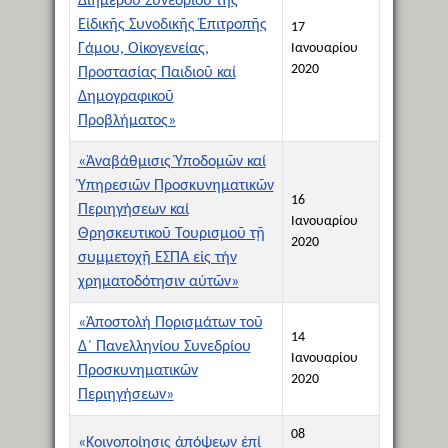
Διημέρου Συνεδρίου τῆς
Εἰδικῆς Συνοδικῆς Ἐπιτροπῆς
17
Γάμου, Οἰκογενείας,
Ιανουαρίου
2020
Προστασίας Παιδιοῦ καί
Δημογραφικοῦ
Προβλήματος»
«Ἀναβάθμισις Ὑποδομῶν καί
Ὑπηρεσιῶν Προσκυνηματικῶν
16
Περιηγήσεων καί
Ιανουαρίου
Θρησκευτικοῦ Τουρισμοῦ τῇ
2020
συμμετοχῇ ΕΣΠΑ εἰς τήν
χρηματοδότησιν αὐτῶν»
«Ἀποστολή Πορισμάτων τοῦ
14
Δ΄ Πανελληνίου Συνεδρίου
Ιανουαρίου
Προσκυνηματικῶν
2020
Περιηγήσεων»
08
«Κοινοποίησις ἀπόψεων ἐπί