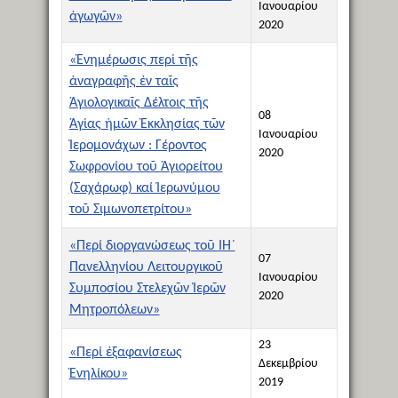
Ιανουαρίου
ἀγωγῶν»
2020
«Ἐνημέρωσις περί τῆς
ἀναγραφῆς ἐν ταῖς
Ἁγιολογικαῖς Δέλτοις τῆς
08
Ἁγίας ἡμῶν Ἐκκλησίας τῶν
Ιανουαρίου
Ἱερομονάχων : Γέροντος
2020
Σωφρονίου τοῦ Ἁγιορείτου
(Σαχάρωφ) καί Ἱερωνύμου
τοῦ Σιμωνοπετρίτου»
«Περί διοργανώσεως τοῦ ΙΗ´
07
Πανελληνίου Λειτουργικοῦ
Ιανουαρίου
Συμποσίου Στελεχῶν Ἱερῶν
2020
Μητροπόλεων»
23
«Περί ἐξαφανίσεως
Δεκεμβρίου
Ἐνηλίκου»
2019