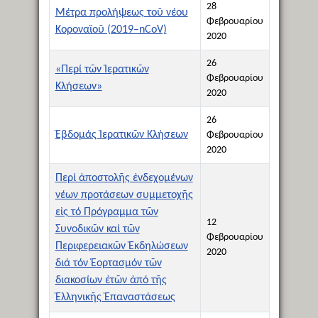
28
Μέτρα πρoλήψεως τοῦ νέου
Φεβρουαρίου
Κοροναϊοῦ (2019–nCoV)
2020
26
«Περί τῶν Ἱερατικῶν
Φεβρουαρίου
Κλήσεων»
2020
26
Ἑβδομάς Ἱερατικῶν Κλήσεων
Φεβρουαρίου
2020
Περί ἀποστολῆς ἐνδεχομένων
νέων προτάσεων συμμετοχῆς
εἰς τό Πρόγραμμα τῶν
12
Συνοδικῶν καί τῶν
Φεβρουαρίου
Περιφερειακῶν Ἐκδηλώσεων
2020
διά τόν Ἑορτασμόν τῶν
διακοσίων ἐτῶν ἀπό τῆς
Ἑλληνικῆς Ἐπαναστάσεως