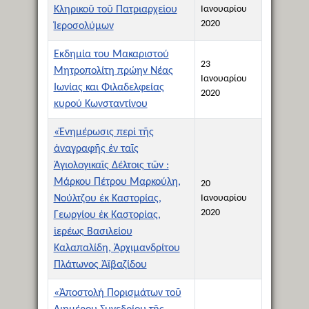
Κληρικοῦ τοῦ Πατριαρχείου
Ιανουαρίου
2020
Ἱεροσολύμων
Εκδημία του Μακαριστού
23
Μητροπολίτη πρώην Νέας
Ιανουαρίου
Ιωνίας και Φιλαδελφείας
2020
κυρού Κωνσταντίνου
«Ἐνημέρωσις περί τῆς
ἀναγραφῆς ἐν ταῖς
Ἁγιολογικαῖς Δέλτοις τῶν :
Μάρκου Πέτρου Μαρκούλη,
20
Νούλτζου ἐκ Καστορίας,
Ιανουαρίου
2020
Γεωργίου ἐκ Καστορίας,
ἱερέως Βασιλείου
Καλαπαλίδη, Ἀρχιμανδρίτου
Πλάτωνος Ἀϊβαζίδου
«Ἀποστολή Πορισμάτων τοῦ