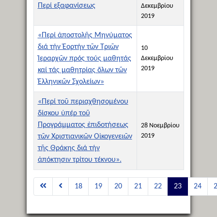
Περί εξαφανίσεως
Δεκεμβρίου
2019
«Περί ἀποστολῆς Μηνύματος
διά τήν Ἑορτήν τῶν Τριῶν
10
Ἱεραρχῶν πρός τούς μαθητάς
Δεκεμβρίου
2019
καί τάς μαθητρίας ὅλων τῶν
Ἑλληνικῶν Σχολείων»
«Περί τοῦ περιαχθησομένου
δίσκου ὑπέρ τοῦ
Προγράμματος ἐπιδοτήσεως
28 Νοεμβρίου
2019
τῶν Χριστιανικῶν Οἰκογενειῶν
τῆς Θράκης διά τήν
ἀπόκτησιν τρίτου τέκνου».
Άρθρα
18
19
20
21
22
23
24
Σελίδα 23 από 51