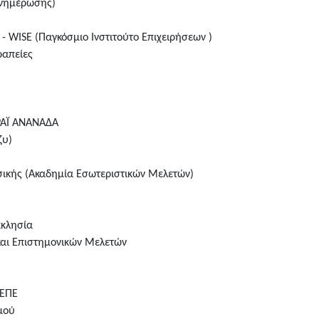
Ενημέρωσης)
se - WISE (Παγκόσμιο Ινστιτούτο Επιχειρήσεων )
ραπείες
ΡΑΪ ΑΝΑΝΑΔΑ
ζυ)
σικής (Ακαδημία Εσωτεριστικών Μελετών)
κκλησία
και Επιστημονικών Μελετών
 ΕΠΕ
μού