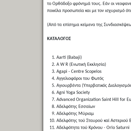
το Ορθόδοξο φρόνημά τους. Εάν οι νεοφανε
ποικίλα προσωπεία και με τον ισχυρισμό ό
(Από τα επίσημα κείμενα της Συνδιασκέψεως
ΚΑΤΑΛΟΓΟΣ
Aarti (Babaji)
A W R (Ενωτική Εκκλησία)
Agapi - Centre Scopelos
Αγγελιοφόροι του Φωτός
Αγιουρβέντα (Υπερβατικός Διαλογισμό
Agni Yoga Society
Advanced Organization Saint Hill for E
Αδελφότης Εσσαίων
Αδελφότης Μύριαμ
Αδελφότης τού Σταυρού καί Αστεριού B
Αδελφότητα τού Κρόνου - Orlo Saturni