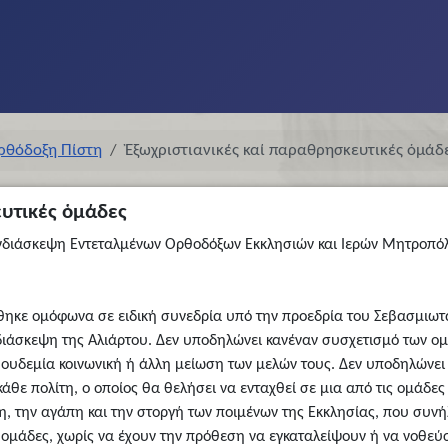
ρθόδοξη Πίστη
Ἐξωχριστιανικές καί παραθρησκευτικές ὁμάδ
ευτικές ὁμάδες
υνδιάσκεψη Εντεταλμένων Ορθοδόξων Εκκλησιών και Ιερών Μητροπόλ
ρίθηκε ομόφωνα σε ειδική συνεδρία υπό την προεδρία του Σεβασμι
ιάσκεψη της Αλιάρτου. Δεν υποδηλώνει κανέναν συσχετισμό των ομά
ι ουδεμία κοινωνική ή άλλη μείωση των μελών τους. Δεν υποδηλώνει 
άθε πολίτη, ο οποίος θα θελήσει να ενταχθεί σε μια από τις ομάδες 
μη, την αγάπη και την στοργή των ποιμένων της Εκκλησίας, που συν
ις ομάδες, χωρίς να έχουν την πρόθεση να εγκαταλείψουν ή να νοθεύ