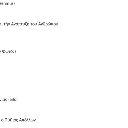
eeshmus)
καί τήν Ανάπτυξη τού Ανθρώπου
υ Φωτός)
ας (Silo)
 ο Πύθιος Απόλλων