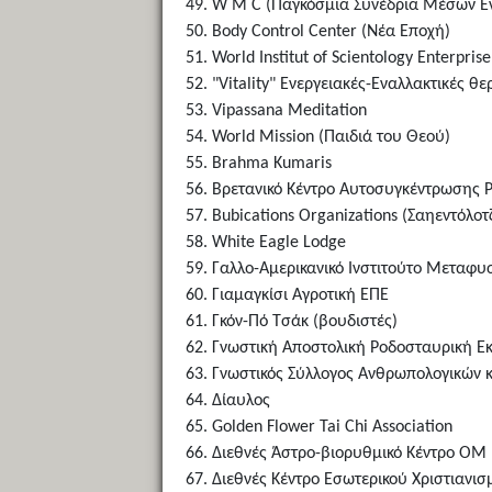
W M C (Παγκόσμια Συνέδρια Μέσων 
Body Control Center (Νέα Εποχή)
World Institut of Scientology Enterpri
"Vitality" Ενεργειακές-Εναλλακτικές θε
Vipassana Meditation
World Mission (Παιδιά του Θεού)
Brahma Kumaris
Βρετανικό Κέντρο Αυτοσυγκέντρωσης 
Bubications Organizations (Σαηεντόλοτ
White Eagle Lodge
Γαλλο-Αμερικανικό Ινστιτούτο Μεταφυ
Γιαμαγκίσι Αγροτική ΕΠΕ
Γκόν-Πό Τσάκ (βουδιστές)
Γνωστική Αποστολική Ροδοσταυρική Ε
Γνωστικός Σύλλογος Ανθρωπολογικών 
Δίαυλος
Golden Flower Tai Chi Association
Διεθνές Άστρο-βιορυθμικό Κέντρο ΟΜ
Διεθνές Κέντρο Εσωτερικού Χριστιανισ