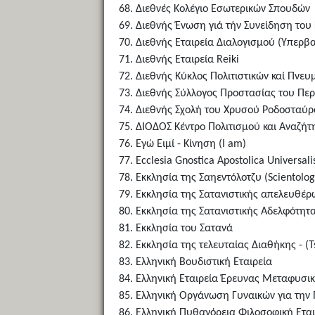
Διεθνές Κολέγιο Εσωτερικών Σπουδών
Διεθνής Ένωση γιά τήν Συνείδηση του 
Διεθνής Εταιρεία Διαλογισμού (Υπερβα
Διεθνής Εταιρεία Reiki
Διεθνής Κύκλος Πολιτιστικών καί Πνευ
Διεθνής Σύλλογος Προστασίας του Περ
Διεθνής Σχολή του Χρυσού Ροδοσταύρ
ΔΙΟΔΟΣ Κέντρο Πολιτισμού και Αναζήτ
Εγώ Ειμί - Κίνηση (I am)
Ecclesia Gnostica Apostolica Universali
Εκκλησία της Σαηεντόλοτζυ (Scientolog
Εκκλησία της Σατανιστικής απελευθέ
Εκκλησία της Σατανιστικής Αδελφότητ
Εκκλησία του Σατανά
Εκκλησία της τελευταίας Διαθήκης - (
Ελληνική Βουδιστική Εταιρεία
Ελληνική Εταιρεία Έρευνας Μεταφυσι
Ελληνική Οργάνωση Γυναικών για την 
Ελληνική Πυθαγόρεια Φιλοσοφική Εται