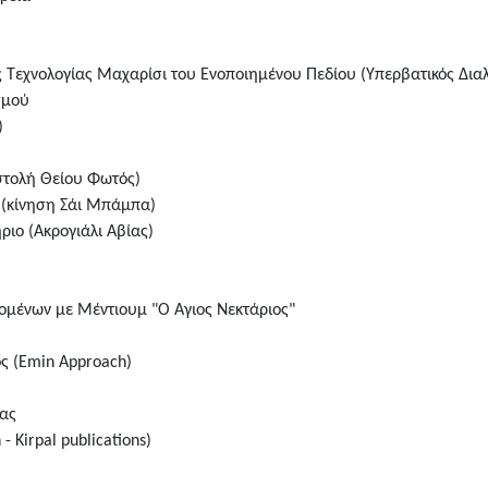
ς Τεχνολογίας Μαχαρίσι του Ενοποιημένου Πεδίου (Υπερβατικός Δια
σμού
)
στολή Θείου Φωτός)
 (κίνηση Σάι Μπάμπα)
ιο (Ακρογιάλι Αβίας)
μένων με Μέντιουμ "Ο Άγιος Νεκτάριος"
ος (Emin Approach)
ίας
 Kirpal publications)