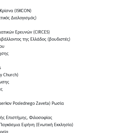
Κρίσνα (ISKCON)
τικός Διαλογισμός)
ματικών Ερευνών (CIRCES)
ιβάλλοντος της Ελλάδος (βουδιστές)
ου
ησης
s
y Church)
ρωσης
ας
Tserkov Poslednego Zaveta) Ρωσία
κής Επιστήμης, Φιλοσοφίας
Παγκόσμια Ειρήνη (Ενωτική Εκκλησία)
ρεία