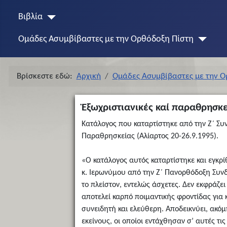
Βιβλία
Ομάδες Ασυμβίβαστες με την Ορθόδοξη Πίστη
Βρίσκεστε εδώ:
Αρχική
Ομάδες Ασυμβίβαστες με την Ο
Ἐξωχριστιανικές καί παραθρησκ
Κατάλογος που καταρτίστηκε από την Ζ΄ Σ
Παραθρησκείας (Αλίαρτος 20-26.9.1995).
«Ο κατάλογος αυτός καταρτίστηκε και εγκ
κ. Ιερωνύμου από την Ζ΄ Πανορθόδοξη Συνδ
το πλείστον, εντελώς άσχετες. Δεν εκφράζε
αποτελεί καρπό ποιμαντικής φροντίδας για κ
συνειδητή και ελεύθερη. Αποδεικνύει, ακό
εκείνους, οι οποίοι εντάχθησαν σ’ αυτές τ