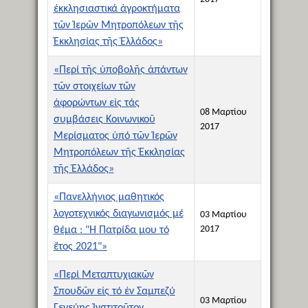
ἐκκλησιαστικά ἀγροκτήματα
τῶν Ἱερῶν Μητροπόλεων τῆς
Ἐκκλησίας τῆς Ἑλλάδος»
«Περί τῆς ὑποβολῆς ἁπάντων
τῶν στοιχείων τῶν
ἀφορώντων εἰς τάς
08 Μαρτίου
συμβάσεις Κοινωνικοῦ
2017
Μερίσματος ὑπό τῶν Ἱερῶν
Μητροπόλεων τῆς Ἐκκλησίας
τῆς Ἑλλάδος»
«Πανελλήνιος μαθητικός
λογοτεχνικός διαγωνισμός μέ
03 Μαρτίου
2017
θέμα : "Ἡ Πατρίδα μου τό
ἔτος 2021"»
«Περί Μεταπτυχιακῶν
Σπουδῶν εἰς τό ἐν Σαμπεζύ
03 Μαρτίου
Γενεύης Ἰνστιτοῦτον