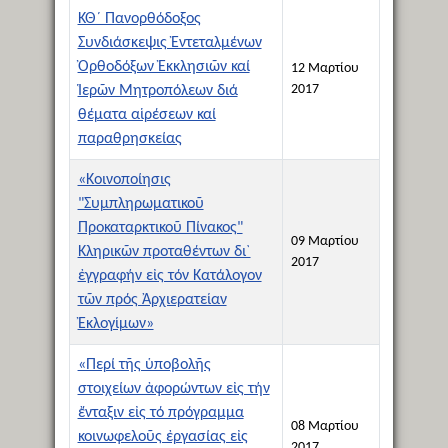
ΚΘ´ Πανορθόδοξος
Συνδιάσκεψις Ἐντεταλμένων
Ὀρθοδόξων Ἐκκλησιῶν καί
12 Μαρτίου
2017
Ἱερῶν Μητροπόλεων διά
θέματα αἱρέσεων καί
παραθρησκείας
«Κοινοποίησις
"Συμπληρωματικοῦ
Προκαταρκτικοῦ Πίνακος"
09 Μαρτίου
Κληρικῶν προταθέντων δι`
2017
ἐγγραφήν εἰς τόν Κατάλογον
τῶν πρός Ἀρχιερατείαν
Ἐκλογίμων»
«Περί τῆς ὑποβολῆς
στοιχείων ἀφορώντων εἰς τήν
ἔνταξιν εἰς τό πρόγραμμα
08 Μαρτίου
κοινωφελοῦς ἐργασίας εἰς
2017