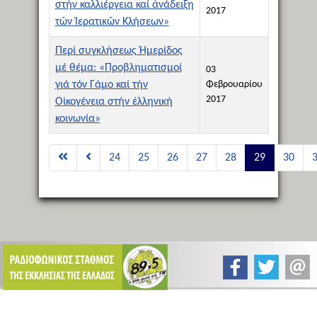
στήν καλλιέργεια καί ἀνάδειξη
2017
τῶν Ἱερατικῶν Κλήσεων»
Περί συγκλήσεως Ἡμερίδος
μέ θέμα: «Προβληματισμοί
03
γιά τόν Γάμο καί τήν
Φεβρουαρίου
2017
Οἰκογένεια στήν ἑλληνική
κοινωνία»
Άρθρα
24
25
26
27
28
29
30
Σελίδα 29 από 51