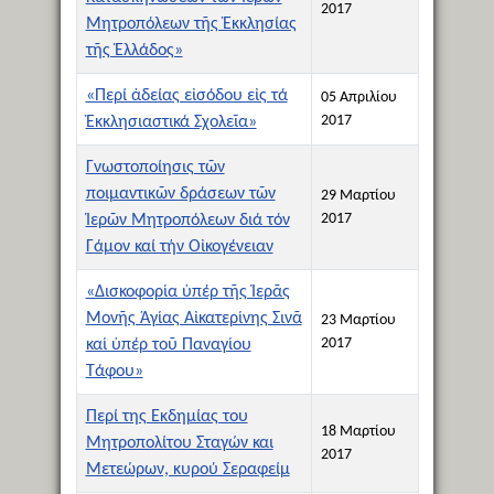
2017
Μητροπόλεων τῆς Ἐκκλησίας
τῆς Ἑλλάδος»
«Περί ἀδείας εἰσόδου εἰς τά
05 Απριλίου
2017
Ἐκκλησιαστικά Σχολεῖα»
Γνωστοποίησις τῶν
ποιμαντικῶν δράσεων τῶν
29 Μαρτίου
2017
Ἱερῶν Μητροπόλεων διά τόν
Γάμον καί τήν Οἰκογένειαν
«Δισκοφορία ὑπέρ τῆς Ἱερᾶς
Μονῆς Ἁγίας Αἰκατερίνης Σινᾶ
23 Μαρτίου
2017
καί ὑπέρ τοῦ Παναγίου
Τάφου»
Περί της Εκδημίας του
18 Μαρτίου
Μητροπολίτου Σταγών και
2017
Μετεώρων, κυρού Σεραφείμ