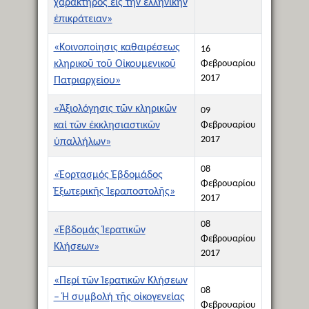
χαρακτῆρος εἰς τήν ἑλληνικήν
ἐπικράτειαν»
«Κοινοποίησις καθαιρέσεως
16
κληρικοῦ τοῦ Οἰκουμενικοῦ
Φεβρουαρίου
2017
Πατριαρχείου»
«Ἀξιολόγησις τῶν κληρικῶν
09
καί τῶν ἐκκλησιαστικῶν
Φεβρουαρίου
2017
ὑπαλλήλων»
08
«Ἑορτασμός Ἑβδομάδος
Φεβρουαρίου
Ἐξωτερικῆς Ἱεραποστολῆς»
2017
08
«Ἑβδομάς Ἱερατικῶν
Φεβρουαρίου
Κλήσεων»
2017
«Περί τῶν Ἱερατικῶν Κλήσεων
08
– Ἡ συμβολή τῆς οἰκογενείας
Φεβρουαρίου