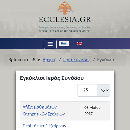
Επιλέξτε τη γλώσσα σας
Βρίσκεστε εδώ:
Αρχική
Ιερά Σύνοδος
Εγκύκλιοι
Εγκύκλιοι Ιεράς Συνόδου
Εμφάνιση #
Τίτλος
Ημερομηνία Δημιουργίας
Λῆξις μαθημάτων
03 Μαΐου
2017
Κατηχητικῶν Σχολείων
Περί τῆς κατ` ἐξαίρεσιν