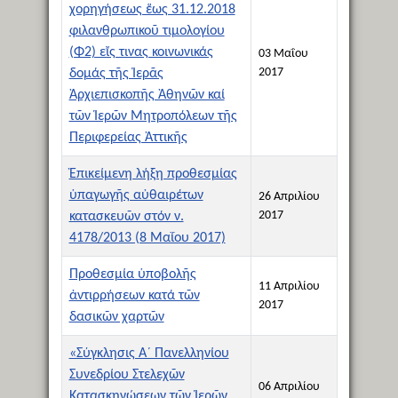
χορηγήσεως ἕως 31.12.2018
φιλανθρωπικοῦ τιμολογίου
(Φ2) εἴς τινας κοινωνικάς
03 Μαΐου
2017
δομάς τῆς Ἱερᾶς
Ἀρχιεπισκοπῆς Ἀθηνῶν καί
τῶν Ἱερῶν Μητροπόλεων τῆς
Περιφερείας Ἀττικῆς
Ἐπικείμενη λήξη προθεσμίας
ὑπαγωγῆς αὐθαιρέτων
26 Απριλίου
2017
κατασκευῶν στόν ν.
4178/2013 (8 Μαΐου 2017)
Προθεσμία ὑποβολῆς
11 Απριλίου
ἀντιρρήσεων κατά τῶν
2017
δασικῶν χαρτῶν
«Σύγκλησις Α´ Πανελληνίου
Συνεδρίου Στελεχῶν
06 Απριλίου
Κατασκηνώσεων τῶν Ἱερῶν