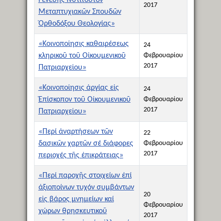
2017
Μεταπτυχιακῶν Σπουδῶν
Ὀρθοδόξου Θεολογίας»
«Κοινοποίησις καθαιρέσεως
24
κληρικοῦ τοῦ Οἰκουμενικοῦ
Φεβρουαρίου
2017
Πατριαρχείου»
«Κοινοποίησις ἀργίας εἰς
24
Ἐπίσκοπον τοῦ Οἰκουμενικοῦ
Φεβρουαρίου
2017
Πατριαρχείου»
«Περί ἀναρτήσεων τῶν
22
δασικῶν χαρτῶν σέ διάφορες
Φεβρουαρίου
2017
περιοχές τῆς ἐπικράτειας»
«Περί παροχῆς στοιχείων ἐπί
ἀξιοποίνων τυχόν συμβάντων
20
εἰς βάρος μνημείων καί
Φεβρουαρίου
χώρων θρησκευτικοῦ
2017