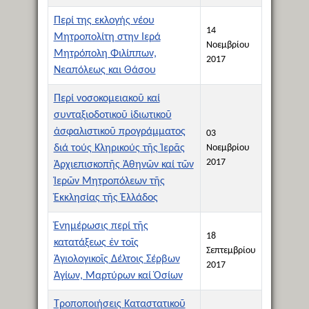
Περί της εκλογής νέου
14
Μητροπολίτη στην Ιερά
Νοεμβρίου
Μητρόπολη Φιλίππων,
2017
Νεαπόλεως και Θάσου
Περί νοσοκομειακοῦ καί
συνταξιοδοτικοῦ ἰδιωτικοῦ
ἀσφαλιστικοῦ προγράμματος
03
διά τούς Κληρικούς τῆς Ἱερᾶς
Νοεμβρίου
2017
Ἀρχιεπισκοπῆς Ἀθηνῶν καί τῶν
Ἱερῶν Μητροπόλεων τῆς
Ἐκκλησίας τῆς Ἑλλάδος
Ἐνημέρωσις περί τῆς
18
κατατάξεως ἐν τοῖς
Σεπτεμβρίου
Ἁγιολογικοῖς Δέλτοις Σέρβων
2017
Ἁγίων, Μαρτύρων καί Ὁσίων
Τροποποιήσεις Καταστατικοῦ