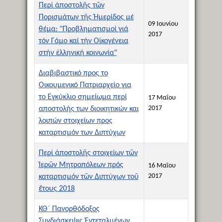
Περί ἀποστολῆς τῶν
Πορισμάτων τῆς Ἡμερίδος μέ
09 Ιουνίου
θέμα: "Προβληματισμοί γιά
2017
τόν Γάμο καί τήν Οἰκογένεια
στήν ἑλληνική κοινωνία"
Διαβιβαστικό προς το
Οικουμενικό Πατριαρχείο για
το Εγκύκλιο σημείωμα περί
17 Μαΐου
2017
αποστολής των διοικητικών και
λοιπών στοιχείων προς
καταρτισμόν των Διπτύχων
Περί ἀποστολῆς στοιχείων τῶν
Ἱερῶν Μητροπόλεων πρός
16 Μαΐου
2017
καταρτισμόν τῶν Διπτύχων τοῦ
ἔτους 2018
ΚΘ´ Πανορθόδοξος
Συνδιάσκεψις Ἐντεταλμένων