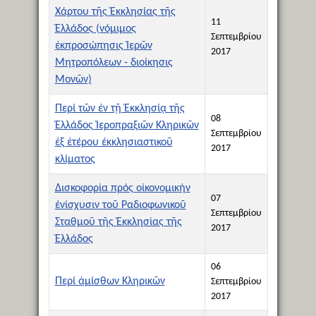
Χάρτου τῆς Ἐκκλησίας τῆς
11
Ἑλλάδος (νόμιμος
Σεπτεμβρίου
ἐκπροσώπησις Ἱερῶν
2017
Μητροπόλεων - διοίκησις
Μονῶν)
Περί τῶν ἐν τῇ Ἐκκλησίᾳ τῆς
08
Ἑλλάδος Ἱεροπραξιῶν Κληρικῶν
Σεπτεμβρίου
ἐξ ἑτέρου ἐκκλησιαστικοῦ
2017
κλίματος
Δισκοφορία πρός οἰκονομικήν
07
ἐνίσχυσιν τοῦ Ραδιοφωνικοῦ
Σεπτεμβρίου
Σταθμοῦ τῆς Ἐκκλησίας τῆς
2017
Ἑλλάδος
06
Περί ἀμίσθων Κληρικῶν
Σεπτεμβρίου
2017