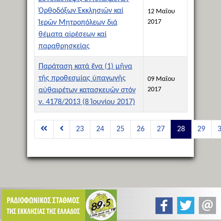
Ὀρθοδόξων Ἐκκλησιῶν καί
12 Μαΐου
2017
Ἱερῶν Μητροπόλεων διά
θέματα αἱρέσεων καί
παραθρησκείας
Παράταση κατά ἕνα (1) μῆνα
τῆς προθεσμίας ὑπαγωγῆς
09 Μαΐου
2017
αὐθαιρέτων κατασκευῶν στόν
ν. 4178/2013 (8 Ἰουνίου 2017)
Άρθρα
23
24
25
26
27
28
29
Σελίδα 28 από 51