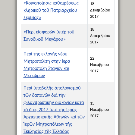
«Κοινοποίησις καθαιρέσεως
18
κληρικοῦ τοῦ Πατριαρχείου
Δεκεμβρίου
2017
Σερβίας»
18
«Περί εἰσφορῶν ὑπέρ τοῦ
Δεκεμβρίου
Συνοδικοῦ Μεγάρου»
2017
Περί της εκλογής νέου
22
Μητροπολίτη στην Ιερά
Νοεμβρίου
Μητρόπολη Σταγών και
2017
Μετεώρων
Περί ὑποβολῆς ἀπολογισμοῦ
τῶν δαπανῶν διά τήν
φιλανθρωπικήν διακονίαν κατά
15
τό ἔτος 2017 ὑπό τῆς Ἱερᾶς
Νοεμβρίου
2017
Ἀρχιεπισκοπῆς Ἀθηνῶν καί τῶν
Ἱερῶν Μητροπόλεων τῆς
Ἐκκλησίας τῆς Ἑλλάδος