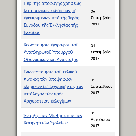
Περί τῆς ἀποφυγῆς χρήσεως
λειτουργικῶν ἐκδόσεων μή
06
ἐγκεκριμένων ὑπό τῆς Ἱερᾶς
Σεπτεμβρίου
2017
Συνόδου τῆς Ἐκκλησίας τῆς
Ἑλλάδος
Κοινοποίησις ἐγγράφου τοῦ
04
Ἀναπληρωτοῦ Ὑπουργοῦ
Σεπτεμβρίου
2017
Οἰκονομικῶν καί Ἀνάπτυξης
Γνωστοποίησις τοῦ τελικοῦ
πίνακος τῶν ὑποψηφίων
01
κληρικῶν δι` ἐγγραφήν εἰς τόν
Σεπτεμβρίου
2017
κατάλογον τῶν πρός
Ἀρχιερατείαν ἐκλογίμων
31
Ἔναρξις τῶν Μαθημάτων τῶν
Αυγούστου
Κατηχητικῶν Σχολείων
2017