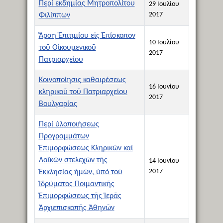
Περί εκδημίας Μητροπολίτου
29 Ιουλίου
2017
Φιλίππων
Ἄρση Ἐπιτιμίου εἰς Ἐπίσκοπον
10 Ιουλίου
τοῦ Οἰκουμενικοῦ
2017
Πατριαρχείου
Κοινοποίησις καθαιρέσεως
16 Ιουνίου
κληρικοῦ τοῦ Πατριαρχείου
2017
Βουλγαρίας
Περί ὑλοποιήσεως
Προγραμμάτων
Ἐπιμορφώσεως Κληρικῶν καί
Λαϊκῶν στελεχῶν τῆς
14 Ιουνίου
2017
Ἐκκλησίας ἡμῶν, ὑπό τοῦ
Ἱδρύματος Ποιμαντικῆς
Ἐπιμορφώσεως τῆς Ἱερᾶς
Ἀρχιεπισκοπῆς Ἀθηνῶν