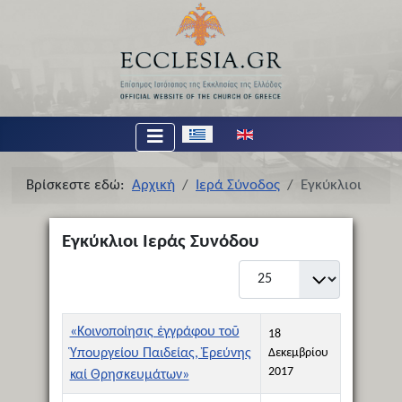
Επιλέξτε τη γλώσσα σας
Βρίσκεστε εδώ:
Αρχική
Ιερά Σύνοδος
Εγκύκλιοι
Εγκύκλιοι Ιεράς Συνόδου
Εμφάνιση #
Τίτλος
Ημερομηνία Δημιουργίας
«Κοινοποίησις ἐγγράφου τοῦ
18
Ὑπουργείου Παιδείας, Ἐρεύνης
Δεκεμβρίου
2017
καί Θρησκευμάτων»